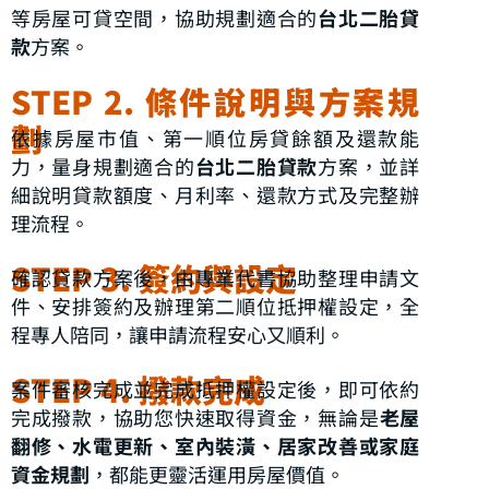
等房屋可貸空間，協助規劃適合的
台北二胎貸
款
方案。
STEP 2. 條件說明與方案規
劃
依據房屋市值、第一順位房貸餘額及還款能
力，量身規劃適合的
台北二胎貸款
方案，並詳
細說明貸款額度、月利率、還款方式及完整辦
理流程。
STEP 3. 簽約與設定
確認貸款方案後，由專業代書協助整理申請文
件、安排簽約及辦理第二順位抵押權設定，全
程專人陪同，讓申請流程安心又順利。
STEP 4. 撥款完成
案件審核完成並完成抵押權設定後，即可依約
完成撥款，協助您快速取得資金，無論是
老屋
翻修、水電更新、室內裝潢、居家改善或家庭
資金規劃
，都能更靈活運用房屋價值。